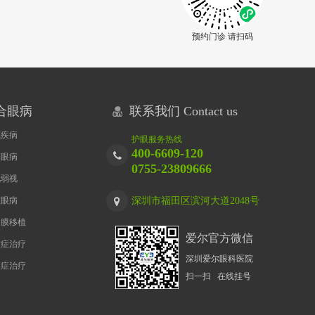
预约门诊 请扫码
合眼病
联系我们 Contact us
底疾病
护眼服务热线
400-6609-120
膜眼病
0755-23809666
视弱视
孩眼病
深圳市福田区滨河大道2048号
角膜移植
爱尔官方微信
蚊症治疗
深圳爱尔眼科医院
眼症治疗
扫一扫 在线挂号