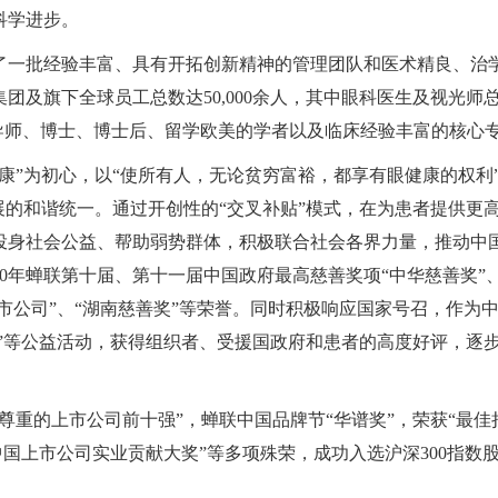
科学进步。
了一批经验丰富、具有开拓创新精神的管理团队和医术精良、治
集团及旗下全球员工总数达
50,000
余人，其中眼科医生及视光师
导师、博士、博士后、留学欧美的学者以及临床经验丰富的核心
康”为初心，以“使所有人，无论贫穷富裕，都享有眼健康的权利
展的和谐统一。通过开创性的“交叉补贴”模式，在为患者提供更
投身社会公益、帮助弱势群体，积极联合社会各界力量，推动中
0
年蝉联第十届、第十一届中国政府最高慈善奖项
“
中华慈善奖
”
市公司
”
、
“
湖南慈善奖”等荣誉。同时积极响应国家号召，作为
行”等公益活动，获得组织者、受援国政府和患者的高度好评，逐
尊重的上市公司前十强”，蝉联中国品牌节“华谱奖”，荣获“最佳
“中国上市公司实业贡献大奖”等多项殊荣，成功入选沪深
300
指数