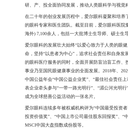
研、产、投全面协同发展，推动人类眼科学与视觉
在二十年的创业发展历程中，爱尔眼科凝聚和培养
的眼科专家和医生团队。截至目前，爱尔眼科医院
海外
) 7,100
余人，包括一大批博士生导师、硕士生
爱尔眼科的发展壮大始终“以爱心致力于人类的眼健
命，坚持“以患者为中心”，追求社会责任和自身发
的眼科医疗服务的同时，全面开展防盲治盲工作、
事业乃至国民眼健康事业的全面发展。
2018
年、
202
中国公益年会
“
中国公益企业奖
”
、
“
最佳社会责任上
表企业牵头参与“一带一路光明行”、“湄公河光明
成为全球慈善公益活动的一张名片。
爱尔眼科连续多年被权威机构评为“中国最受投资者
投资价值奖”、“中国上市公司最佳股东回报奖”、
MSCI
中国大盘指数成份股等。