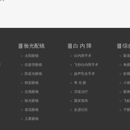
验光配镜
白 内 障
综
太阳眼镜
白内障手术
眼
术
抗疲劳眼镜
飞秒白内障手术
角
防蓝光眼镜
超声乳化手术
斜
框架眼镜
青 光 眼
小
近视眼镜
泪道治疗
眼
散光眼镜
翼状胬肉
飞
老花眼镜
走进社区
干
儿童眼镜