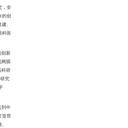
究，全
作的创
共建、
眼科医
的创新
视网膜
后科研
术研究
平
盖到中
打造世
教、