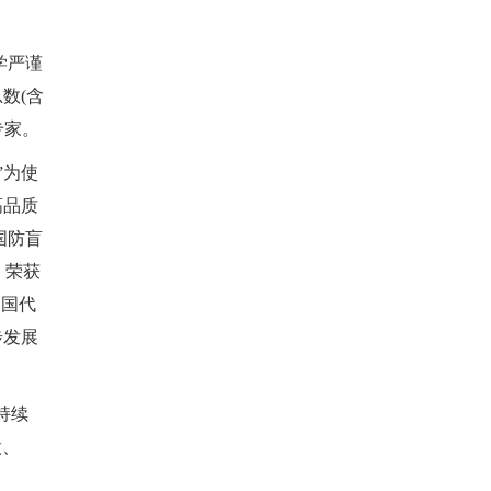
学严谨
总数
(
含
专家。
”为使
高品质
国防盲
、荣获
中国代
步发展
持续
股、