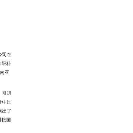
公司在
尔眼科
东南亚
，引进
升中国
索出了
对接国