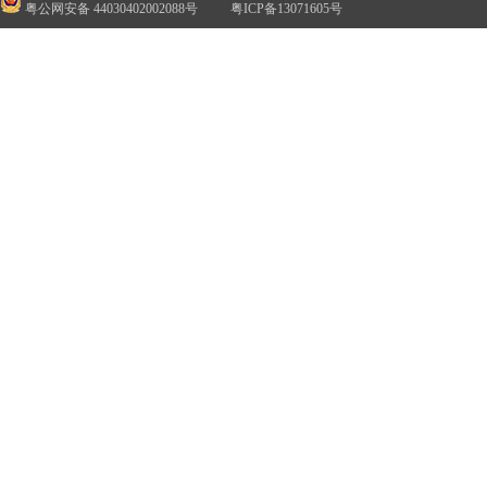
粤公网安备 44030402002088号
粤ICP备13071605号