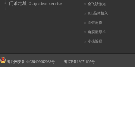
门诊地址
Outpatient service
全飞秒激光
ICL晶体植入
圆锥角膜
角膜塑形术
小孩近视
粤公网安备 44030402002088号
粤ICP备13071605号