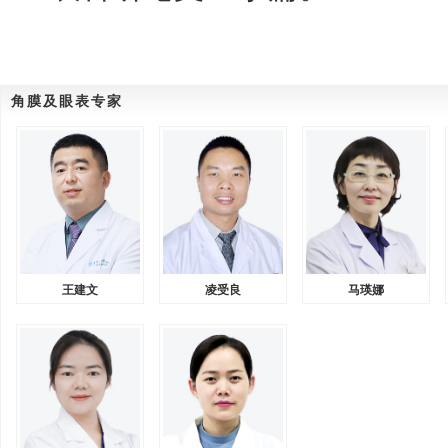
角膜及眼表专家
王建文
凌受良
马瑛娜