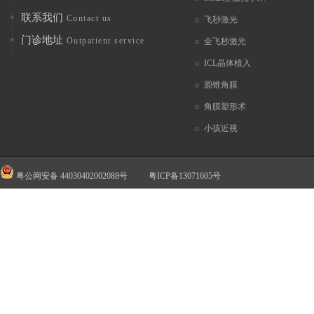
联系我们
Contact us
飞秒激光
门诊地址
Outpatient service
全飞秒激光
ICL晶体植入
圆锥角膜
角膜塑形术
小孩近视
粤公网安备 44030402002088号
粤ICP备13071605号