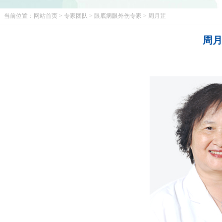
当前位置：
网站首页
>
专家团队
>
眼底病眼外伤专家
>
周月芷
周